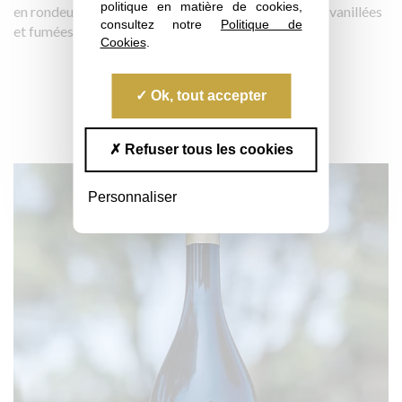
politique en matière de cookies,
en rondeur et en douceur présente de subtiles notes vanillées
consultez notre
Politique de
et fumées.
Cookies
.
Commander
Ok, tout accepter
Refuser tous les cookies
Personnaliser