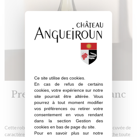
Ce site utilise des cookies.
En cas de refus de certains
cookies, votre expérience sur notre
Prestige La Londe Blanc
site pourrait être altérée. Vous
2025
pourrez à tout moment modifier
vos préférences ou retirer votre
consentement en vous rendant
dans la section Gestion des
Cette robe brillante aux reflets dorés présage d’une cuvée de
cookies en bas de page du site.
Pour en savoir plus sur notre
caractère aux senteurs de brioche et de miel, la bouche toute