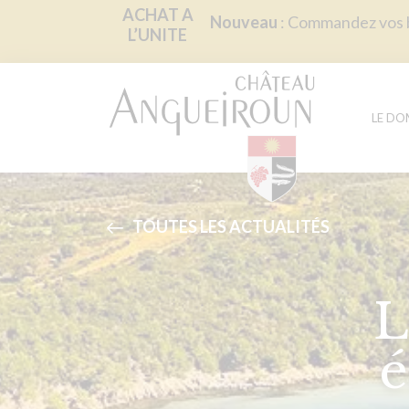
Panneau de gestion des cookies
ACHAT A
Nouveau
: Commandez vos bo
L’UNITE
LE DO
TOUTES LES ACTUALITÉS
L
é