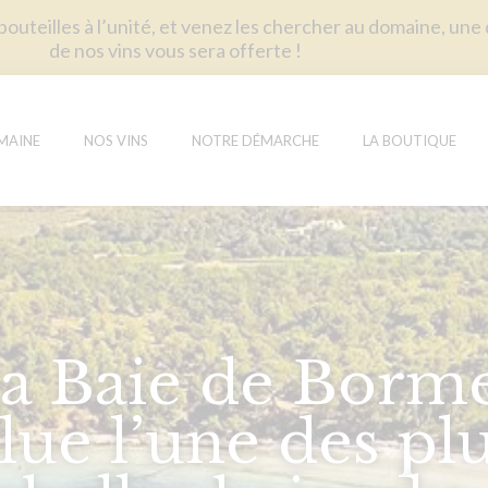
uteilles à l’unité, et venez les chercher au domaine, une
de nos vins vous sera offerte !
MAINE
NOS VINS
NOTRE DÉMARCHE
LA BOUTIQUE
a Baie de Borm
lue l’une des pl