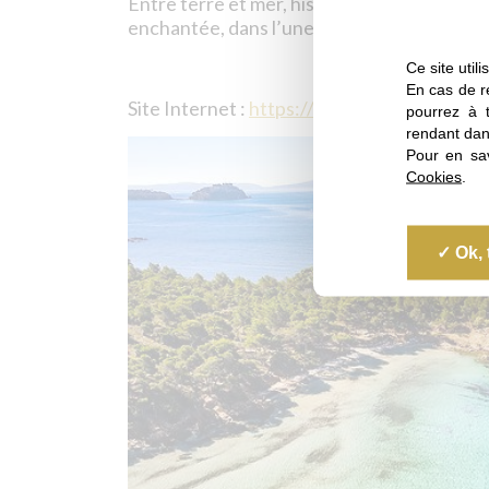
Entre terre et mer, histoire et nature, le
enchantée, dans l’une des plus belles baie
Ce site util
En cas de re
Site Internet :
https://flip.it/6ZHgIv
pourrez à 
rendant dan
Pour en sav
Cookies
.
Ok, 