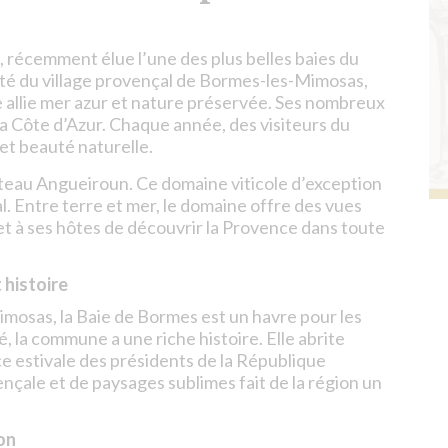
, récemment élue l’une des plus belles baies du
mité du village provençal de Bormes-les-Mimosas,
le allie mer azur et nature préservée. Ses nombreux
 la Côte d’Azur. Chaque année, des visiteurs du
t beauté naturelle.
âteau Angueiroun. Ce domaine viticole d’exception
al. Entre terre et mer, le domaine offre des vues
et à ses hôtes de découvrir la Provence dans toute
 histoire
mosas, la Baie de Bormes est un havre pour les
, la commune a une riche histoire. Elle abrite
 estivale des présidents de la République
nçale et de paysages sublimes fait de la région un
on