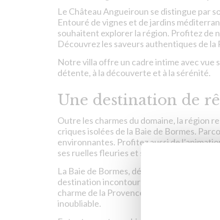
Le Château Angueiroun se distingue par s
Entouré de vignes et de jardins méditerran
souhaitent explorer la région. Profitez de 
Découvrez les saveurs authentiques de la
Notre villa offre un cadre intime avec vue s
détente, à la découverte et à la sérénité.
Une destination de rê
Outre les charmes du domaine, la région reg
criques isolées de la Baie de Bormes. Parcou
environnantes. Profitez aussi de l’animati
ses ruelles fleuries et ses marchés colorés.
La Baie de Bormes, désormais membre du cl
destination incontournable. Découvrez cett
charme de la Provence au Château Angueir
inoubliable.