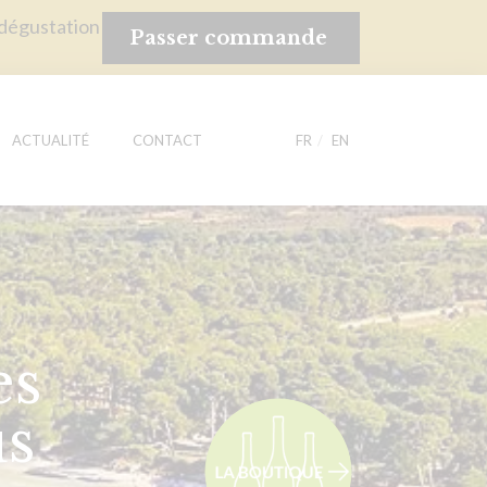
 dégustation
Passer commande
ACTUALITÉ
CONTACT
FR
EN
es
us