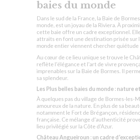
baies du monde
Dans le sud de la France, la Baie de Bormes
monde, est un joyau de la Riviera. À proxi
cette baie offre un cadre exceptionnel. El
attraits en font une destination prisée sur
monde entier viennent chercher quiétude e
Au cœur de ce lieu unique se trouve le Ch
reflète l’élégance et l’art de vivre provenç
imprenables sur la Baie de Bormes. Il perm
sa splendeur.
Les Plus belles baies du
monde : nature et
À quelques pas du village de Bormes-les-Mi
amoureux de la nature. En plus de sa beauté
notamment le Fort de Brégançon, résidence
française. Ce mélange d’authenticité prove
lieu privilégié sur la Côte d’Azur.
Château Angueiroun : un cadre d’excepti