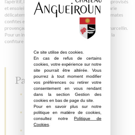
l’apéritif, la cuvée RESERVE enchantera vos repas improvisés
et ensoleillera vos plats de la cuisine du jardin ; se marie
délicatement avec des grillades, avec un lapin aux tomates
confites et olives noires, un osso bucco, des farcis
provençaux, un chèvre frais à l’huile d’olive ou un St marcellin.
Pour un instant plaisir gourmand : gâteau chocolat à la
confiture d’abricot.
Ce site utilise des cookies.
En cas de refus de certains
cookies, votre expérience sur notre
site pourrait être altérée. Vous
pourrez à tout moment modifier
Palmarès
vos préférences ou retirer votre
consentement en vous rendant
Concours des Grands Vins de France de
dans la section Gestion des
cookies en bas de page du site.
Mâcon : médaille d’argent 2023
Pour en savoir plus sur notre
Concours des Vignerons Indépendants :
politique en matière de cookies,
consultez notre
Politique de
médaille d’or 2019
Cookies
.
Concours des Vins de Provence (Saint-